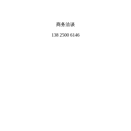
商务洽谈
138 2500 6146