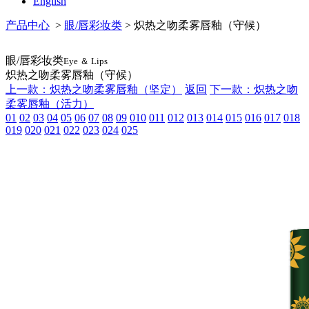
English
产品中心
>
眼/唇彩妆类
> 炽热之吻柔雾唇釉（守候）
眼/唇彩妆类
Eye ＆ Lips
炽热之吻柔雾唇釉（守候）
上一款：炽热之吻柔雾唇釉（坚定）
返回
下一款：炽热之吻
柔雾唇釉（活力）
01
02
03
04
05
06
07
08
09
010
011
012
013
014
015
016
017
018
019
020
021
022
023
024
025