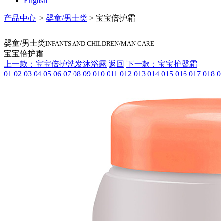
English
产品中心
>
婴童/男士类
> 宝宝倍护霜
婴童/男士类
INFANTS AND CHILDREN/MAN CARE
宝宝倍护霜
上一款：宝宝倍护洗发沐浴露
返回
下一款：宝宝护臀霜
01
02
03
04
05
06
07
08
09
010
011
012
013
014
015
016
017
018
0