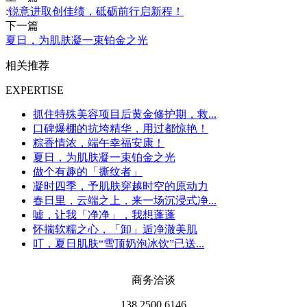
:
锐意进取创佳绩，砥砺前行启新程！
下一篇
夏日，为肌肤凝一束铂金之光
相关推荐
EXPERTISE
抓住特殊美容项目后黄金修护期，救...
口碑爆棚的抗垮精华，用过都惊艳！
粽香情浓，端午幸福安康！
夏日，为肌肤凝一束铂金之光
做个有趣的「撕纹者」
凝时四季，予肌肤穿越时空的原动力
春日里，云端之上，来一场沉浸式净...
嘘，让我「净净」，我想蓬蓬
怀揣软糯之心，「卸」逅净澈美肌
叮，夏日肌肤“雪顶奶泡冰饮”已送...
商务洽谈
138 2500 6146