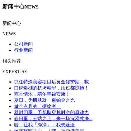
新闻中心
NEWS
新闻中心
NEWS
公司新闻
行业新闻
相关推荐
EXPERTISE
抓住特殊美容项目后黄金修护期，救...
口碑爆棚的抗垮精华，用过都惊艳！
粽香情浓，端午幸福安康！
夏日，为肌肤凝一束铂金之光
做个有趣的「撕纹者」
凝时四季，予肌肤穿越时空的原动力
春日里，云端之上，来一场沉浸式净...
嘘，让我「净净」，我想蓬蓬
怀揣软糯之心，「卸」逅净澈美肌